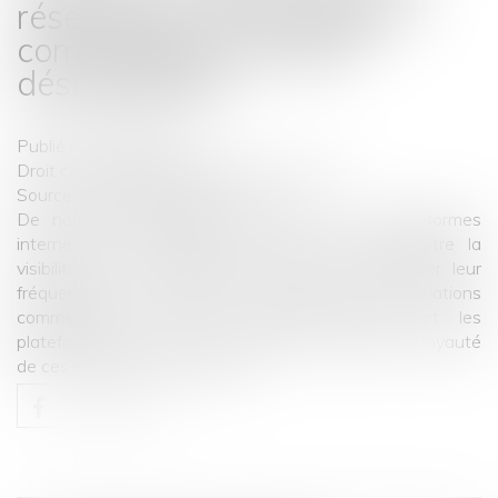
réservation : des relations
commerciales souvent
déséquilibrées
Publié le :
08/08/2025
Droit commercial
/
Droit de la concurrence
Source :
www.economie.gouv.fr
De nombreux hôteliers font appel à des plateformes
internet de réservation de nuitées afin d’accroître la
visibilité de leur établissement et ainsi augmenter leur
fréquentation. La DGCCRF a enquêté sur les relations
commerciales entre les hôteliers français et les
plateformes de réservation afin de s’assurer de la loyauté
de ces échanges...
Lire la suite