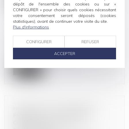
Lire la suite
dépôt de l'ensemble des cookies ou sur «
CONFIGURER » pour choisir quels cookies nécessitant
votre consentement seront déposés (cookies
statistiques), avant de continuer votre visite du site.
Plus d'informations
DIRECTIVE « GREEN CLAIMS »
CONFIGURER
REFUSER
Droit de la consommation
Dans le cadre du « Green Deal européen », la
ACCEPTER
Commission européenne et le Parl...
Lire la suite
HÔTELIERS ET PLATEFORMES DE
RÉSERVATION : DES RELATIONS
COMMERCIALES SOUVENT