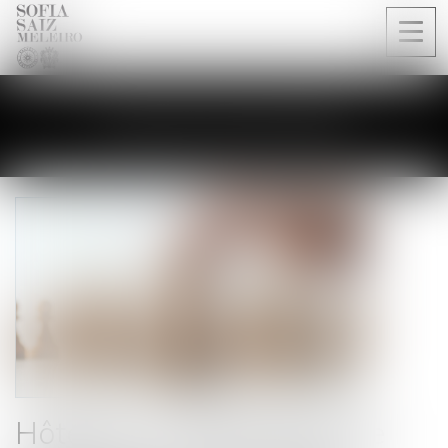
Ouvri
le
men
LES ACTUALITÉS
Hôteliers et plateformes de