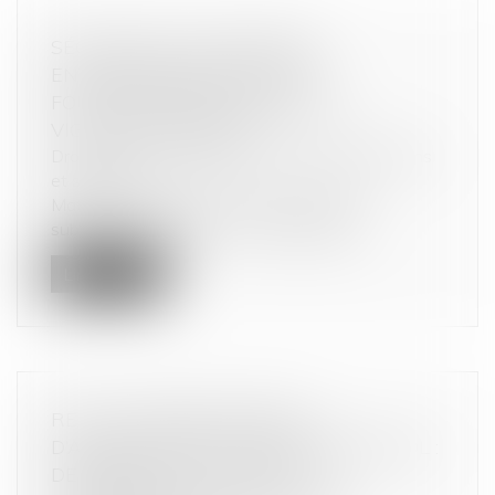
SÉCURITÉ ET ALLÉGATIONS
ENVIRONNEMENTALES DES
FOURNITURES SCOLAIRES : LA
VIGILANCE S’IMPOSE
Droit de la consommation
/
Conformité des biens
et services
Matières plastiques, caoutchouc, métal,
substances chimiques… Les fournitures...
Lire la suite
REFUS D’EMBARQUEMENT,
D’ANNULATION OU DE RETARD DE VOL :
DERNIÈRES NOUVEAUTÉS