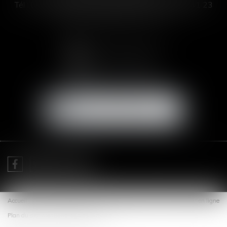
Tél :
00 33 4 99 63 76 19
- Fax : 00 33 4 11 93 41 23
Email :
abogada@saizmeleiro.com
NOUS CONTACTER
NOUS LOCALISER
Je prends RDV avec
Me Sofia SAIZ MELEIRO
Accueil
Cabinet
Expertises
Actus
Honoraires
Contact
RDV en ligne
Plan du site
Mentions légales
Articles