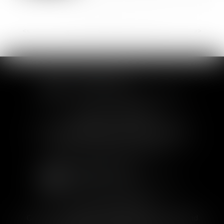
<<
<
...
4
5
6
7
8
9
10
...
>
>>
SOFIA SAIZ MELEIRO
30 rue de l'Aiguillerie - 34000 Montpellier
Tél :
04 99 63 76 19
- Fax : 04 11 93 41 23
Email :
avocat@saizmeleiro.com
SOFIA SAIZ MELEIRO
C/ José Abascal 44, 1° Derecha - 28003 Madrid