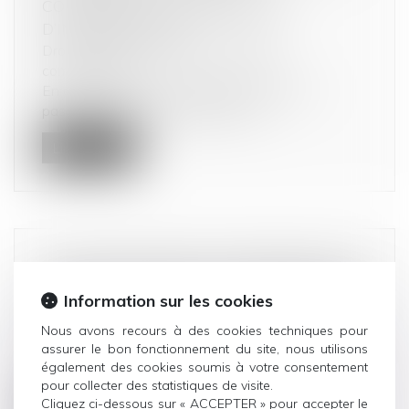
CONCERNANT LA PROCÉDURE
D’INDEMNISATION !
Droit de la consommation
/
Pratiques
commerciales
En cas de retard ou d’annulation de vol, les
passagers peuvent prétendre à un...
Lire la suite
LA RÉGULARISATION POSTÉRIEURE DES
LOYERS FAIT ÉCHEC À LA RÉSILIATION
Information sur les cookies
DU BAIL EN PROCÉDURE COLLECTIVE !
Nous avons recours à des cookies techniques pour
Droit commercial
/
Baux commerciaux
assurer le bon fonctionnement du site, nous utilisons
L’article L622-14 du Code de commerce permet
également des cookies soumis à votre consentement
au juge commissaire de prononcer...
pour collecter des statistiques de visite.
Cliquez ci-dessous sur « ACCEPTER » pour accepter le