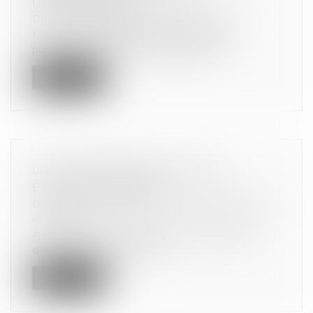
DÉSÉQUILIBRÉES
Droit commercial
/
Droit de la concurrence
De nombreux hôteliers font appel à des
plateformes internet de réservation de...
Lire la suite
LES SMARTPHONES ONT LEUR
ÉTIQUETTE ÉNERGIE !
Droit de la consommation
/
Conformité des biens
et services
À l’instar des réfrigérateurs, des lave-linges ou
des téléviseurs, les smartp...
Lire la suite