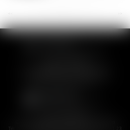
<<
<
...
37
38
39
40
41
42
43
...
>
>>
SOFIA SAIZ MELEIRO
30 rue de l'Aiguillerie - 34000 Montpellier
Tél :
04 99 63 76 19
- Fax : 04 11 93 41 23
Email :
avocat@saizmeleiro.com
SOFIA SAIZ MELEIRO
C/ José Abascal 44, 1° Derecha - 28003 Madrid
Tél :
00 33 4 99 63 76 19
- Fax : 00 33 4 11 93 41 23