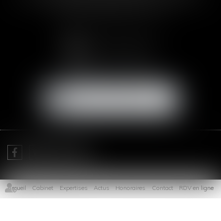
Email :
abogada@saizmeleiro.com
NOUS CONTACTER
NOUS LOCALISER
Je prends RDV avec
Me Sofia SAIZ MELEIRO
Accueil
Cabinet
Expertises
Actus
Honoraires
Contact
RDV en ligne
Plan du site
Mentions légales
Articles