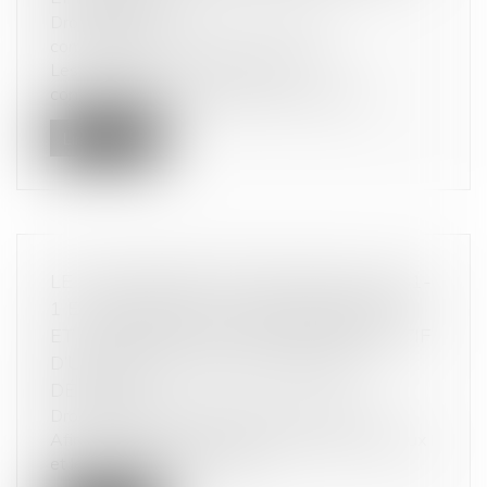
Droit de la consommation
/
Pratiques
commerciales
Les services de l’État appellent les
consommateurs à faire preuve de vigilanc...
Lire la suite
LE NON-RESPECT DES ARTICLES L. 561-
1 ET SUIVANTS DU CODE MONÉTAIRE
ET FINANCIER PEUT ÊTRE CONSTITUTIF
D’UNE FAUTE DE CONCURRENCE
DÉLOYALE
Droit commercial
/
Droit de la concurrence
Afin de lutter contre le blanchiment des capitaux
et le financement du terror...