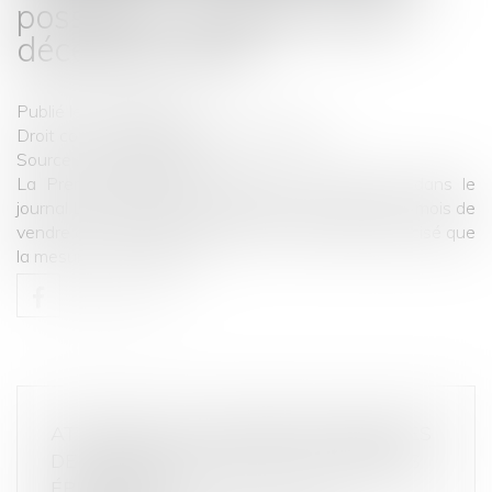
possible à compter du 1er
décembre 2023
Publié le :
27/09/2023
Droit commercial
/
Droit de la distribution
Source :
www.legifiscal.fr
La Première ministre a annoncé ce week-end dans le
journal Le Parisien, l’autorisation pendant plusieurs mois de
vendre du carburant à perte. Bruno Le Maire a précisé que
la mesure ...
Lire la suite
ATTENTION AUX PRATIQUES ABUSIVES
DE CERTAINS MAGASINS DE MEUBLES
ÉPHÉMÈRES