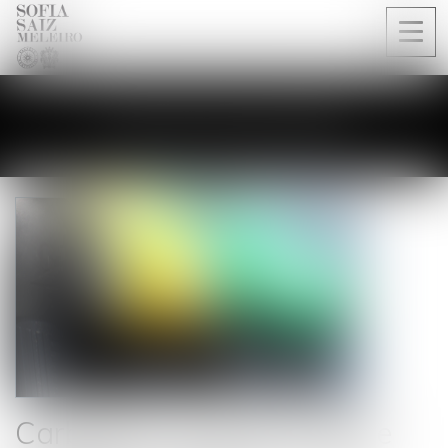
Ouvri
le
men
LES ACTUALITÉS
Carburant : la vente à perte