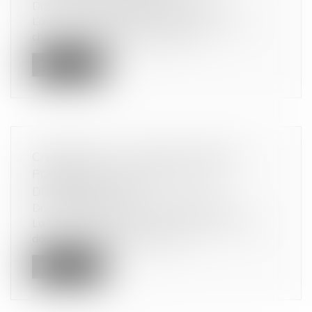
Droit commercial
/
Baux commerciaux
La clause du bail mettant le ravalement à la
charge du locataire commercial n...
Lire la suite
CARBURANT : LA VENTE À PERTE
POSSIBLE À COMPTER DU 1ER
DÉCEMBRE 2023
Droit commercial
/
Droit de la distribution
La Première ministre a annoncé ce week-end
dans le journal Le Parisien, l’aut...
Lire la suite