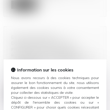
Lire la suite
DETTE DOUANIÈRE : LA
DÉTERMINATION DU DÉLAI DE
PRESCRIPTION DÉPEND DE LA
RECHERCHE DE LA COMMISSION D’UN
ACTE PASSIBLE DE POURSUITES
JUDICIAIRES
Information sur les cookies
Droit commercial
Nous avons recours à des cookies techniques pour
Dans un arrêt du 20 septembre 2023, la Cour de
assurer le bon fonctionnement du site, nous utilisons
cassation précise que pour dét...
également des cookies soumis à votre consentement
pour collecter des statistiques de visite.
Lire la suite
Cliquez ci-dessous sur « ACCEPTER » pour accepter le
dépôt de l'ensemble des cookies ou sur «
CONFIGURER » pour choisir quels cookies nécessitant